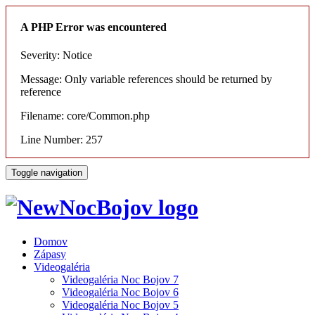
A PHP Error was encountered
Severity: Notice
Message: Only variable references should be returned by
reference
Filename: core/Common.php
Line Number: 257
Toggle navigation
Domov
Zápasy
Videogaléria
Videogaléria Noc Bojov 7
Videogaléria Noc Bojov 6
Videogaléria Noc Bojov 5