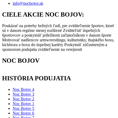
info@nocbojov.sk
CIELE AKCIE NOC BOJOV:
Poukázať na potreby bežných ľudí, pre zviditeľnenie športov, ktoré
sú v danom regióne menej rozšírené Zviditeľniť úspešných
športovcov a poskytnúť príležitosti začiatočníkom v danom športe
Motivovať nadšencov armwreestlingu, kulturistiky, thajského boxu,
kickboxu a boxu do úspešnej kariéry Poskytnúť zúčastneným a
sponzorom podujatia zviditeľnenie na verejnosti
NOC BOJOV
HISTÓRIA PODUJATIA
Noc Bojov 4
Noc Bojov 3
Noc Bojov 2
Noc Bojov 1
Noc Bojov 5
Noc Bojov 6
Noc Bojov 7