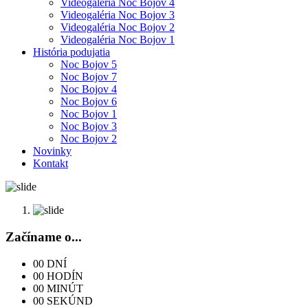
Videogaléria Noc Bojov 4
Videogaléria Noc Bojov 3
Videogaléria Noc Bojov 2
Videogaléria Noc Bojov 1
História podujatia
Noc Bojov 5
Noc Bojov 7
Noc Bojov 4
Noc Bojov 6
Noc Bojov 1
Noc Bojov 3
Noc Bojov 2
Novinky
Kontakt
Začíname o...
00
DNÍ
00
HODÍN
00
MINÚT
00
SEKÚND